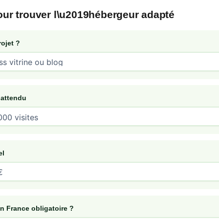
our trouver l\u2019hébergeur adapté
rojet ?
 attendu
el
n France obligatoire ?