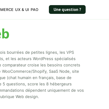
Une question ?
MMERCE
UX & UI
PAO
eb
ois bourrées de petites lignes, les VPS
s, et les acteurs WordPress spécialisés
e comparateur croise les besoins concrets
rce WooCommerce/Shopify, SaaS Node, site
que (chat humain en français, base de
e 5 questions, score les 8 hébergeurs
ecommandations dépendent uniquement de vos
rubrique Web design.