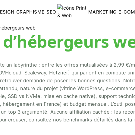
ESIGN
GRAPHISME
SEO
MARKETING
E-CO
hébergeurs web
 d’hébergeurs w
 un labyrinthe : entre les offres mutualisées à 2,99 €/m
VHcloud, Scaleway, Hetzner) qui parlent en compute unit
y retrouver demande de poser les bonnes questions. Notr
l attendu, nature du projet (vitrine WordPress, e-comme
le, SSD vs NVMe, mise en cache native), support techni
, hébergement en France) et budget mensuel. L’outil pos
e un top 3 argumenté. Aucune affiliation cachée : les r
ur creuser, consultez nos benchmarks détaillés dans la 