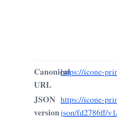
Canonical
https://icone-prin
URL
JSON
https://icone-pri
version
json/fd2786ff/v1